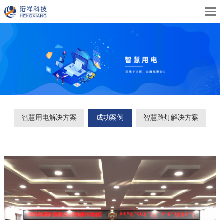
智慧用电解决方案
成功案例
智慧路灯解决方案