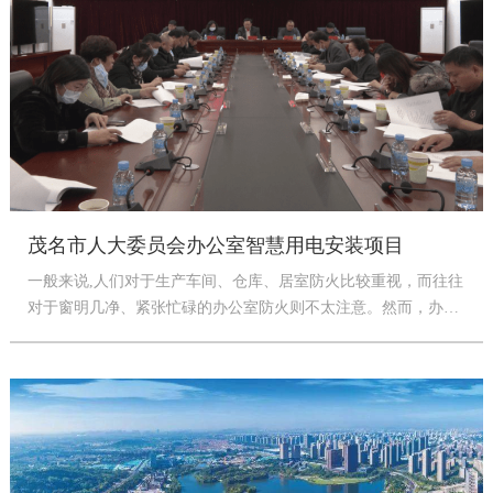
茂名市人大委员会办公室智慧用电安装项目
一般来说,人们对于生产车间、仓库、居室防火比较重视，而往往
对于窗明几净、紧张忙碌的办公室防火则不太注意。然而，办公
室里存在着许多令人后怕的火灾隐息，尤其是电器火灾隐患。电
脑、打印机、复印机、各式充电器等在给人们工作带来方便快捷
的同时，也埋下了...