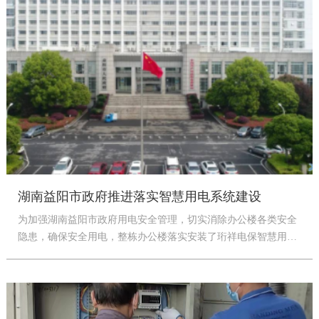
湖南益阳市政府推进落实智慧用电系统建设
为加强湖南益阳市政府用电安全管理，切实消除办公楼各类安全
隐患，确保安全用电，整栋办公楼落实安装了珩祥电保智慧用电
系统。根据项目小组对益阳市政府办公大楼1-10层，配用电系统
设施的现场技术勘查情况了解，发现原线路系统存在线路布线杂
乱、线路老化、无...