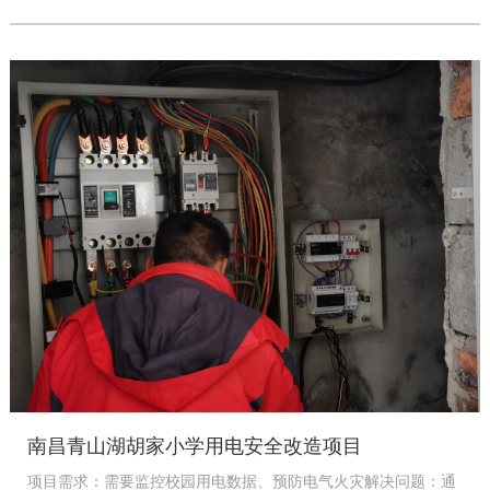
气火灾。
南昌青山湖胡家小学用电安全改造项目
项目需求：需要监控校园用电数据、预防电气火灾解决问题：通