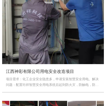
江西神彩有限公司用电安全改造项目
项目需求：化工企业安全隐患多，申请安装智慧安全用电。解决
问题：配置珩祥智慧安全用电系统后起到防火灾，防触电，防漏
电等预警作用，做到无事故发生。