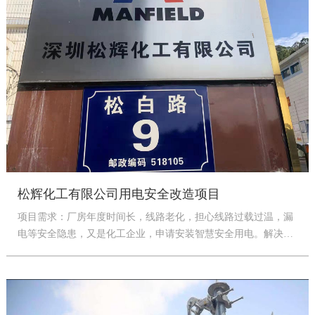
松辉化工有限公司用电安全改造项目
项目需求：厂房年度时间长，线路老化，担心线路过载过温，漏
电等安全隐患，又是化工企业，申请安装智慧安全用电。解决问
题：配置珩祥智慧安全用电系统后起到防火灾，防触电，防漏电
等预警作用，做到无事故发生。