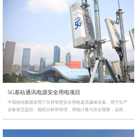
5G基站通讯电源安全用电项目
中国移动集团采用了珩祥智慧安全用电直流漏保设备。用于生产
设备状态监控、能耗分析和管理、用电计量与安全预警，远程控
制断闸和合闸，极大程度预防电气火灾事故。