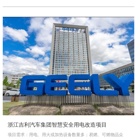
电气火灾。
浙江吉利汽车集团智慧安全用电改造项目
项目需求：用电、用火或加热设备数量多；易燃、可燃物品众