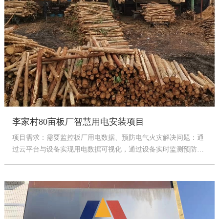
李家村80亩板厂智慧用电安装项目
项目需求：需要监控板厂用电数据、预防电气火灾解决问题：通
过云平台与设备实现用电数据可视化，通过设备实时监测预防电
气火灾。