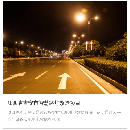
江西省吉安市智慧路灯改造项目
项目需求：需要通过设备实时监测用电数据解决问题：通过云平
台与设备实现用电数据可视化