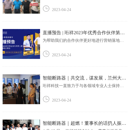
流和沟通，用心帮扶好、服务好我们的每一位
伙伴。此次，珩祥科技总部委派营销部负责人
2023-04-24
赵志钢赵总及骨干成员刘力铭、蔡洋前往全国
各地走访我们的合作伙伴，深入了解一线市
场，共同探讨、学习成长，为今后发展聚心
力、...
直播预告 | 珩祥2023年优秀合作伙伴第二
期营销落地分享会
为帮助我们的合作伙伴更好地进行营销落地，
珩祥科技即将于4月25日晚于线上举办2023年优
秀合作伙伴第二期营销落地分享会。作为智慧
2023-04-24
安全用电行业的领导者，我们一直致力于与伙
伴携手共进，为客户创造更大的价值。在这次
分享会上，我们有幸邀请到两位优秀的伙伴，...
智能断路器｜共交流，谋发展，兰州大学
校友莅临珩祥科技
珩祥科技一直致力于与各领域专业人士保持沟
通和交流，以不断提升产品品质及服务水平。
近日，珩祥科技总部有幸迎来了来自兰州大学
2023-04-24
校友一行人，他们对公司的产品和服务表现出
浓厚的兴趣。兰州大学校友一行共同了解产品
功能刘力铭向来宾们深入介绍了珩祥电保产品...
智能断路器｜超燃！董事长的话扔人振