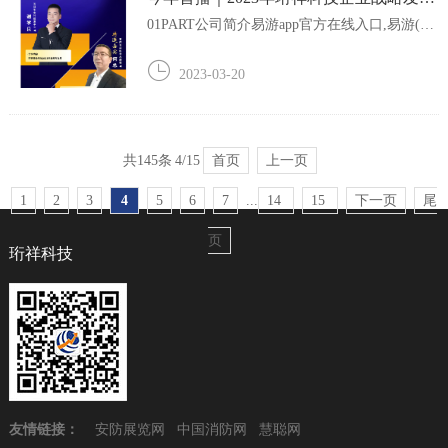
暨优秀合作伙伴落地营销线上分享会
01PART公司简介易游app官方在线入口,易游(中
国)是一家专业从事智慧消防、智慧安全用电管
理系统软件开发和硬件设备研发、生产、销售
2023-03-20
于一体的科技型企业。主营防触电保护器，浸
水防触电断路器，漏电保护器。提供电气火灾
监控系统和智慧安全用电监控系统，公司秉...
共145条
4/15
首页
上一页
1
2
3
4
5
6
7
...
14
15
下一页
尾
页
珩祥科技
友情链接：
安防展览网
中国消防网
慧聪网