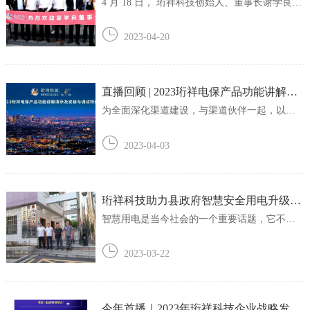
奋！
4 月 18 日， 珩祥科技创始人、董事长谢学良先
生到访西北运营中心。商学院院长、西北市场
负责人杜永辉率全体成员热情接待。下午
2023-04-20
3:00，西北市场工作汇报会议正式展开。首先，
副总经理梁亚宾代表团队向谢总做了详细的工
作汇报。谢总仔细听完后，对西北运营中心...
直播回顾 | 2023珩祥电保产品功能讲解演
示及安装与调试特训营
为全面深化渠道建设，与渠道伙伴一起，以更
高的要求、更大的力度，为行业和客户创造更
大价值，3月30-31日，珩祥科技特面向合作伙伴
2023-04-03
举办了产品功能讲解演示及安装与调试特训
营，活动取得圆满成功。本次特训营以线上直
播的方式进行，由商学院副院长刘力铭及珩祥...
珩祥科技助力县政府智慧安全用电升级
——湖南省安化县
智慧用电是当今社会的一个重要话题，它不仅
关乎能源的可持续发展，更关乎人们的生活质
量和安全。珩祥科技作为在智慧安全用电行业
2023-03-22
一家备受瞩目的企业，为湖南省安化县政府提
供了一项智慧安全用电升级服务。首先，让我
们了解一下湖南省安化县的情况。这个县位于...
今年首播｜2023年珩祥科技企业战略发布