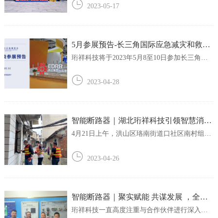
海拉开帷幕。珩祥科技携电保智慧安全用电全
2023-05-17
系列产品以及演示装备亮相7号馆展区。 长三角
更高质量的一体化发展，需要谋划更高水平的
应急协同安全保障。围...
5月参展预告-长三角国际应急减灾和救援
博览会
珩祥科技​将于2023年5月8至10日参加长三角国
际应急减灾和救援博览会
2023-04-28
智能断路器｜湖北珩祥科技引领智慧消防
—2023年老旧社区智慧消防综合演练活动
4月21日上午，洪山区珞南街道口社区南村组织
开展2023年老旧社区智慧消防综合演练活动。
圆满成功
本次活动得到了湖北珩祥科技的技术支持，为
2023-04-26
街道口南村的消防安全注入了新的活力。街道
口南村的建筑年代久远，之前仅有一处消防
栓，消防车辆难以进入，存在着较大的消防隐
患...
智能断路器｜聚实赋能 共谋发展 ，全力
服务代理商，珩祥科技在路上！
珩祥科技一直高度注重与合作伙伴进行深入交