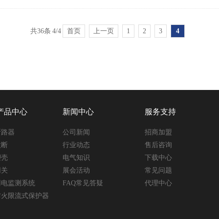
共36条
4/4
首页
上一页
1
2
3
4
产品中心
新闻中心
服务支持
断路器
公司新闻
招商加盟
微断
行业动态
售后咨询
塑壳
电气知识
下载中心
网关
展会活动
常见问题
用电监测系统
FAQ常见答疑
代理中心
防火限流式保护器