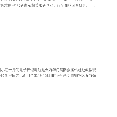
“智慧用电”服务商及相关服务企业进行全面的调查研究。一、
湖区南小巷一房间电子秤锂电池起火西华门消防救援站赶赴救援现
但房间内已面目全非4月16日1时39分西安市鄂邑区五竹镇