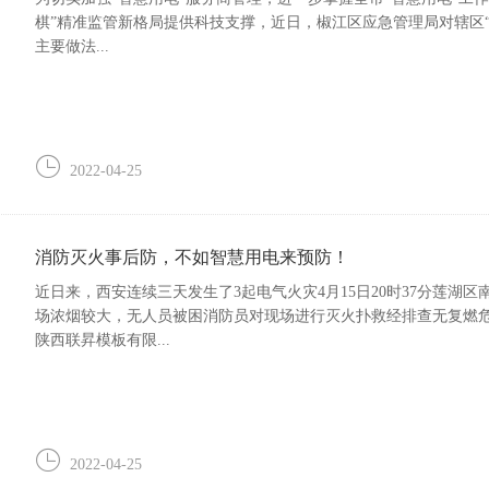
棋”精准监管新格局提供科技支撑，近日，椒江区应急管理局对辖区
主要做法...
2022-04-25
消防灭火事后防，不如智慧用电来预防！
近日来，西安连续三天发生了3起电气火灾4月15日20时37分莲
场浓烟较大，无人员被困消防员对现场进行灭火扑救经排查无复燃危险
陕西联昇模板有限...
2022-04-25