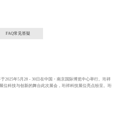
FAQ常见答疑
025年5月28 - 30日在中国・南京国际博览中心举行。珩祥
珩祥展位科技与创新的舞台此次展会，珩祥科技展位亮点纷呈。珩