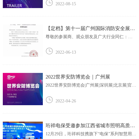
博览会暨第十一届广州国际消防安全展览会、
2022-08-15
2022广州国际防疫防护物资展。这意味着2022
广州国际应急展、第十一届广州国际消防展、
2022广州国际防疫防护物资展正式进入筹备倒...
【定档】第十一届广州国际消防安全展，
将延期至8月24-26日举办！
尊敬的参展商、观众朋友及广大行业同仁：
2022广州国际应急安全博览会暨第十一届广州
国际消防安全展将定于2022年8月24日-26日在广
2022-06-13
州保利世贸博览馆举办，相关配套活动同期举
行。展会始终贯彻平台化思维、市场化运营和
精准化服务，历经十年培育和发展，已成长为...
2022世界安防博览会｜广州展
2022世界安防博览会|广州展|深圳展|北京展|官网
2022世界安防博览会社会公共安全产品博览会
指导单位：广州市人民政府、广东省公安厅合
2022-04-26
作组织：国际刑警组织主办单位：广东省公共
安全技术防范协会展会时间：2022年9月16-18展
会地点：中国广州琶洲广交会展馆A区...
珩祥电保受邀参加江西省城市照明高质量
发展高峰论坛
12月29日，珩祥科技携旗下“电保”系列智慧用电