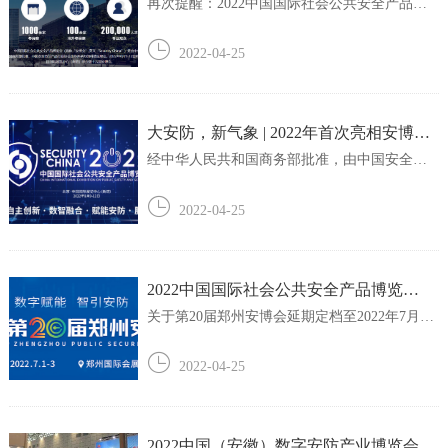
期拟举办活动一览（筹划中）
再次提醒：2022中国国际社会公共安全产品博
览会举办时间已提前到8月9-12日，地点不变，
请各参展商务必按照最新展期布展！主论坛：
2022-04-25
2022中国安防高峰论坛以政府主管部门及各地
安防行业管理部门为主，围绕当前我国安防行
业的发展趋势、政策环境、应用成果等方面...
大安防，新气象 | 2022年首次亮相安博会
的“智能芯片展区“已成规模，强者云集！
经中华人民共和国商务部批准，由中国安全防
范产品行业协会主办的第十六届中国国际社会
公共安全产品博览会（简称：安博会）将于
2022-04-25
2022年8月9-12日在北京-中国国际展览中心（新
馆）盛装待发，全新启幕。本届安博会首次亮
相的“智能芯片展区”已初具规模，并得到了...
2022中国国际社会公共安全产品博览
会“安防无人系统展区”邀请函
关于第20届郑州安博会延期定档至2022年7月1-3
日举办的通知尊敬的参展商、观众及合作伙
伴：为响应政府部门关于当前疫情防控工作的
2022-04-25
要求，同时为切实保障参展企业的展览效果、
参展商及观众的人身健康和安全，经组委会与
多方协调沟通后决定：原计划2022年3月25-27...
2022中国（安徽）数字安防产业博览会