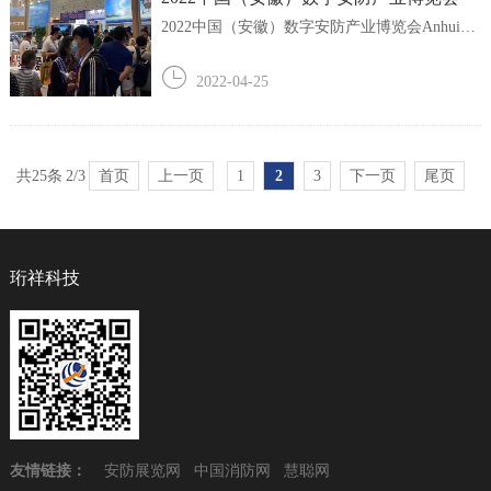
2022中国（安徽）数字安防产业博览会Anhui
Public Security Expo展会主题：数字创新·赋能
安防展会时间：2022年10月13日-17日（13日-14
2022-04-25
日布展、15日-17日展览）展会地点：合肥滨湖
国际会展中心【展会介绍】为加快促进全国安
防产业数字化的融合创新应用，积...
共25条
2/3
首页
上一页
1
2
3
下一页
尾页
珩祥科技
友情链接：
安防展览网
中国消防网
慧聪网