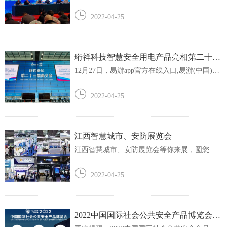
产品受邀参加以“双碳引领，智慧升级”为主题的
江西省城市照明高质量发展高峰论坛。并在现
2022-04-25
场展示珩祥-电保智慧用电系统的功能。据了
解，会议目的是为了进一步促进江西省新基建
时代下健康照明、智慧照明的发展，展...
珩祥科技智慧安全用电产品亮相第二十三
届高交会
12月27日，易游app官方在线入口,易游(中国)参
加了以“推动高质量发展，构建新发展格局”为主
题的第二十三届中国国际高新技术成果交易会
2022-04-25
（简称“高交会”）。本次展会上，珩祥科技携电
保第五代浸水防触电断路器和电气防火限流式
保护器亮相于深圳国际会展中心(宝安)...
江西智慧城市、安防展览会
江西智慧城市、安防展览会等你来展，圆您会
展梦，因办展的不可控性,可能会出现主题变
更、延期或取消的情况，参展参观前请联系主
2022-04-25
办方核实！关注会展号了解展会动态。在国家
构建经济双循环格局、加速促进内循环的背景
下，以大数据、人工智能为基础的数字经济正
融...
2022中国国际社会公共安全产品博览会同