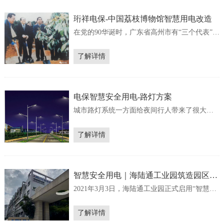
验，满足快速增长的电动汽车充电需求已经成
为当前行业发展趋势。各...
珩祥电保-中国荔枝博物馆智慧用电改造
在党的90华诞时，广东省高州市有“三个代表”红
色之旅非常火爆，游人纷至沓来。在高州根子
荔枝文化旅游区的“红荔阁”旁，就有江泽民同志
了解详情
亲手种下的“中华红”荔枝树。近日，位于茂名高
州的中国荔枝博物馆完成了馆内智慧安全用电
升级。中国荔枝博览馆是茂名市荔枝国家现代
农业产业...
电保智慧安全用电-路灯方案
城市路灯系统一方面给夜间行人带来了很大地
便利、提升了城市品位的同时也带来了很多安
全隐患，灯杆带电、箱座漏电、路灯电缆电伤
了解详情
人事件时有发生，引起了人们的广泛关注。路
灯触电原因分析路灯供电电压为380/220V低压
电缆供电系统，电源一般就近引自公用变压器
或路灯专用变压器，通...
智慧安全用电｜海陆通工业园筑造园区安
全生产防线
2021年3月3日，海陆通工业园正式启用“智慧安
全用电系统”，筑起了“人防”+“机防”安全防线，
为用电安全上了双重保险。“自从使用珩祥电保
了解详情
智慧安全用电系统后，园区电线发热、漏电等