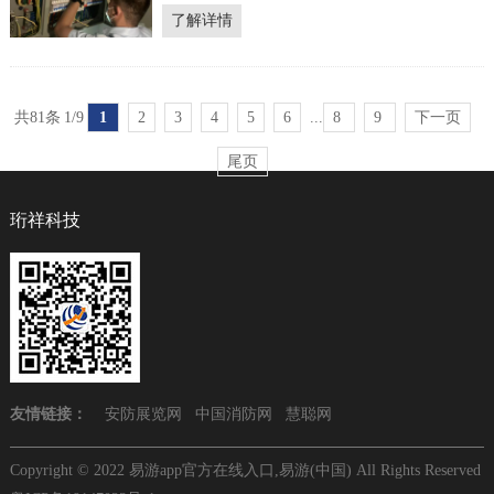
大，电力作为整个展馆的基础建设尤为重要，
了解详情
如何做好电力的安全管理，既满足空间需要，
又满足展方需要？美术馆用电存在安全隐患排
查是安全生产的一项重要工作，而展馆在用电
方面存在着诸多安全隐患...
共81条
1/9
1
2
3
4
5
6
...
8
9
下一页
尾页
珩祥科技
友情链接：
安防展览网
中国消防网
慧聪网
Copyright © 2022 易游app官方在线入口,易游(中国) All Rights Reserved