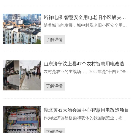
问题都能及时发现，及时整改，保障安全，即
使出差在外也能打开手机看一看，办公楼、各
生产车间的...
珩祥电保-智慧安全用电老旧小区解决方
案
随着城市的发展，城中村及老旧小区安全用电
改造一直都是被热议的话题，老旧小区的因规
划建设年代早，建设标准相对较低，存在不同
了解详情
程度的管线老化、电气设备年久失修、电气火
灾防范手段落后，用电节能效果差等诸多问
题，给住户增加大量的电气火灾隐患，特别是
电气故障后容易发生群死...
山东济宁汶上县47个农村智慧用电改造项
目
农村是农业的主战场，。2022年是“十四五”全面
推进乡村振兴战略的关键之年。中央一号文件
《关于全面推进乡村振兴加快农业农村现代化
了解详情
的意见》要求，加大农村电网建设力度，全面
巩固提升农村电力保障水平。发展智慧农业，
建立农业农村大数据体系，推动新一代信息技
术与农业生产经营...
湖北黄石大冶会展中心智慧用电改造项目
作为经济贸易桥梁和载体的我国展览业，布展
触电事故时有发生，如何防范展会安全隐患也
是展馆管理过程的首要问题，展会用电隐患排
了解详情