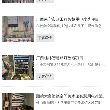
查：临时用电线路不固定；灯具安装不合理；
走线不规范；摊位容易出现超负荷用电。为杜
绝电气火灾触电事故的发生，湖北黄石大冶会
展中心进行智慧用电改...
广西南宁市政工程智慧用电改造项目
在社会经济和科技的快速发展下，现代信息技
术在市政施工中得到了广泛的应用，市政工程
施工中所应用的用电设备、施工工艺也不断增
了解详情
加，实现了机械化施工繁杂。在市政工程机械
化施工中，受施工用电特殊、施工场地复杂、
施工操作不恰当、施工材料和设备筛选不恰当
等因素的影响，市政工...
广西桂林智慧路灯改造项目
一座文明发达的城市离不开路灯，然而整个城
市的路灯运行和维护成本往往十分昂贵。根据
数据分析，基于传统技术的现有传统路灯系统
了解详情
可能占城市电力消耗的65%，而且需要昂贵的维
护费用。另外从减少碳排放的角度来看，在为
不夜城提供基本服务的同时，此类不必要的能
源消耗会增加大气中二...
顺德大良澳德空间美术馆智慧用电改造项
目
佛山市顺德区大良澳德空间美术馆区域范围
大，展览作品都较为稀有珍贵，流量大，密度