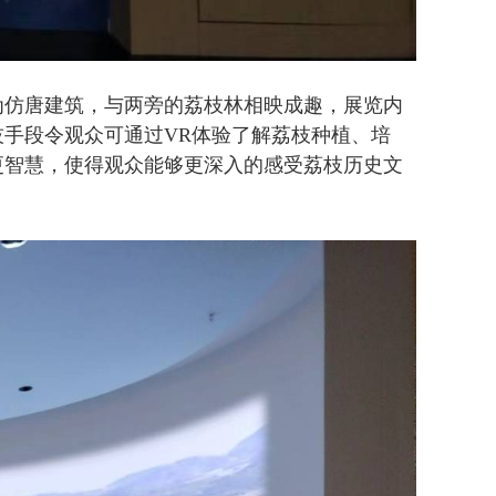
为仿唐建筑，与两旁的荔枝林相映成趣，展览内
手段令观众可通过VR体验了解荔枝种植、培
更智慧，使得观众能够更深入的感受荔枝历史文