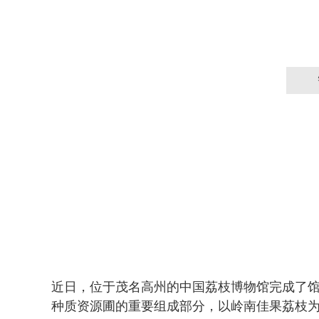
近日，位于茂名高州的中国荔枝博物馆完成了
种质资源圃的重要组成部分，以岭南佳果荔枝