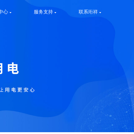
中心
服务支持
联系珩祥