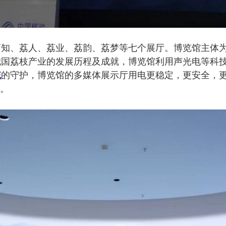
荔知、荔人、荔业、荔韵、荔梦等七个展厅。博览馆主体
国荔枝产业的发展历程及成就，博览馆利用声光电等科技
统
的守护，博览馆的多媒体展示厅用电更稳定，更安全，
景。