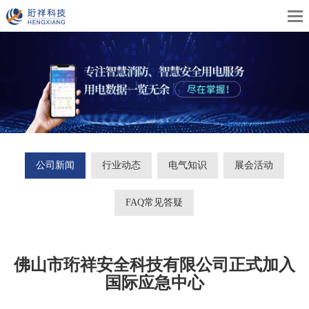
公司新闻
行业动态
电气知识
展会活动
FAQ常见答疑
佛山市珩祥安全科技有限公司正式加入
国际应急中心