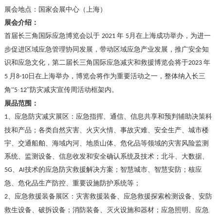
展会地点：国家会展中心（上海）
展会介绍：
首届长三角国际应急博览会以于
年
月在上海成功举办，为进一
2021
5
步促进区域应急管理协同发展，带动区域应急产业发展，推广安全知
识和应急文化，第二届长三角国际应急减灾和救援博览会将于
年
2023
月
日在上海举办，博览会将作为重要活动之一，整体纳入长三
5
8-10
角“
·
”防灾减灾宣传周活动框架内。
5
12
展品范围：
、应急防灾减灾展区：应急指挥、通信、信息共享和预判辅助决策科
1
技和产品；各类自然灾害、火灾火情、事故灾难、安全生产、城市楼
宇、交通船舶、海域内河、地质山体、危化品等领域的灾害风险监测
系统、监测设备、信息收发和安全确认系统及技术；北斗、大数据、
、
技术的应急防灾救援解决方案；智慧城市、智慧安防；核应
5G
AI
急、危化品生产防控、重要设施防护系统等；
、应急救援装备展区：灾害救援装备、应急救援探索检测设备、安防
2
救生设备、破拆设备；消防装备、灭火设施和器材；应急照明、应急