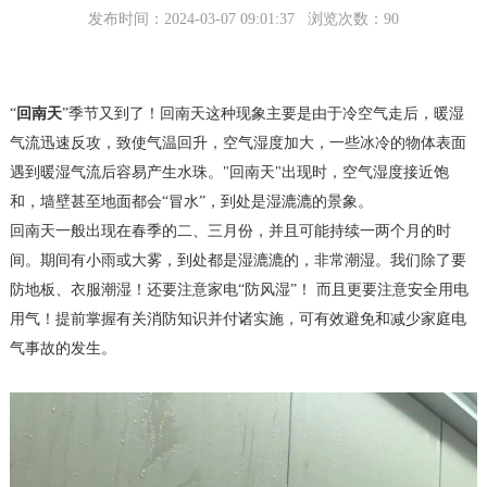
发布时间：2024-03-07 09:01:37 浏览次数：90
“
回南天
”季节又到了！回南天这种现象主要是由于冷空气走后，暖湿
气流迅速反攻，致使气温回升，空气湿度加大，一些冰冷的物体表面
遇到暖湿气流后容易产生水珠。"回南天"出现时，空气湿度接近饱
和，墙壁甚至地面都会“冒水”，到处是湿漉漉的景象。
回南天一般出现在春季的二
、
三月份，并且可能持续一两个月的时
间。期间有小雨或大雾，到处都是湿漉漉的，非常潮湿。我们除了要
防地板、衣服潮湿！还要注意家电
“防风湿”！ 而且更要注意安全用电
用气！提前掌握有关消防知识并付诸实施，
可
有效避免
和
减少家庭
电
气事故
的发生
。