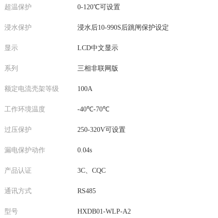
超温保护
0-120℃可设置
浸水保护
浸水后10-990S后跳闸保护设定
显示
LCD中文显示
系列
三相非联网版
额定电流壳架等级
100A
工作环境温度
-40℃-70℃
过压保护
250-320V可设置
漏电保护动作
0.04s
产品认证
3C、CQC
通讯方式
RS485
型号
HXDB01-WLP-A2