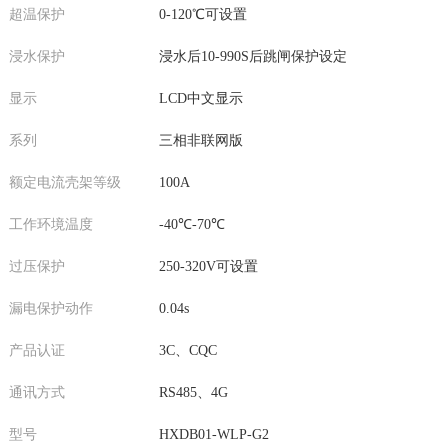
超温保护
0-120℃可设置
浸水保护
浸水后10-990S后跳闸保护设定
显示
LCD中文显示
系列
三相非联网版
额定电流壳架等级
100A
工作环境温度
-40℃-70℃
过压保护
250-320V可设置
漏电保护动作
0.04s
产品认证
3C、CQC
通讯方式
RS485、4G
型号
HXDB01-WLP-G2